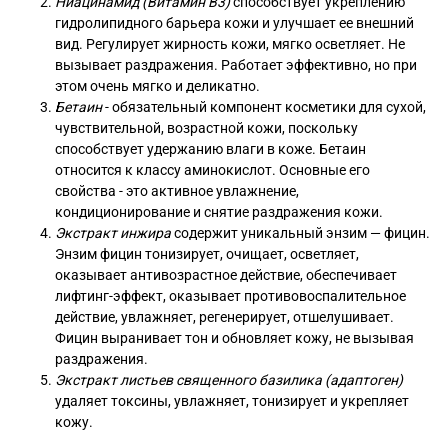
Ниацинамид (Витамин B3)
способствует укреплению
гидролипидного барьера кожи и улучшает ее внешний
вид. Регулирует жирность кожи, мягко осветляет. Не
вызывает раздражения. Работает эффективно, но при
этом очень мягко и деликатно.
Бетаин
- обязательный компонент косметики для сухой,
чувствительной, возрастной кожи, поскольку
способствует удержанию влаги в коже. Бетаин
относится к классу аминокислот. Основные его
свойства - это активное увлажнение,
кондиционирование и снятие раздражения кожи.
Экстракт инжира
содержит уникальный энзим — фицин.
Энзим фицин тонизирует, очищает, осветляет,
оказывает антивозрастное действие, обеспечивает
лифтинг-эффект, оказывает противовоспалительное
действие, увлажняет, регенерирует, отшелушивает.
Фицин выранивает тон и обновляет кожу, не вызывая
раздражения.
Экстракт листьев священного базилика (адаптоген)
удаляет токсины, увлажняет, тонизирует и укрепляет
кожу.