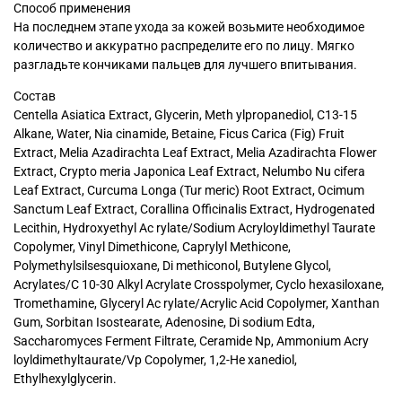
Способ применения
На последнем этапе ухода за кожей возьмите необходимое
количество и аккуратно распределите его по лицу. Мягко
разгладьте кончиками пальцев для лучшего впитывания.
Состав
Centella Asiatica Extract, Glycerin, Meth ylpropanediol, C13-15
Alkane, Water, Nia cinamide, Betaine, Ficus Carica (Fig) Fruit
Extract, Melia Azadirachta Leaf Extract, Melia Azadirachta Flower
Extract, Crypto meria Japonica Leaf Extract, Nelumbo Nu cifera
Leaf Extract, Curcuma Longa (Tur meric) Root Extract, Ocimum
Sanctum Leaf Extract, Corallina Officinalis Extract, Hydrogenated
Lecithin, Hydroxyethyl Ac rylate/Sodium Acryloyldimethyl Taurate
Copolymer, Vinyl Dimethicone, Caprylyl Methicone,
Polymethylsilsesquioxane, Di methiconol, Butylene Glycol,
Acrylates/C 10-30 Alkyl Acrylate Crosspolymer, Cyclo hexasiloxane,
Tromethamine, Glyceryl Ac rylate/Acrylic Acid Copolymer, Xanthan
Gum, Sorbitan Isostearate, Adenosine, Di sodium Edta,
Saccharomyces Ferment Filtrate, Ceramide Np, Ammonium Acry
loyldimethyltaurate/Vp Copolymer, 1,2-He xanediol,
Ethylhexylglycerin.