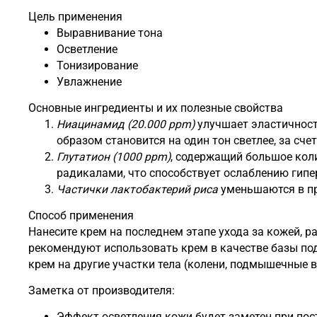
Цель применения
Выравнивание тона
Осветление
Тонизирование
Увлажнение
Основные ингредиенты и их полезные свойства
Ниацинамид (20.000 ppm)
улучшает эластичност
образом становится на один тон светлее, за сч
Глутатион (1000 ppm)
, содержащий большое коли
радикалами, что способствует ослаблению гипер
Частички лактобактерий риса
уменьшаются в пр
Способ применения
Нанесите крем на последнем этапе ухода за кожей, 
рекомендуют использовать крем в качестве базы под
крем на другие участки тела (колени, подмышечные 
Заметка от производителя:
Эффект осветления кожи будет заметен при пос