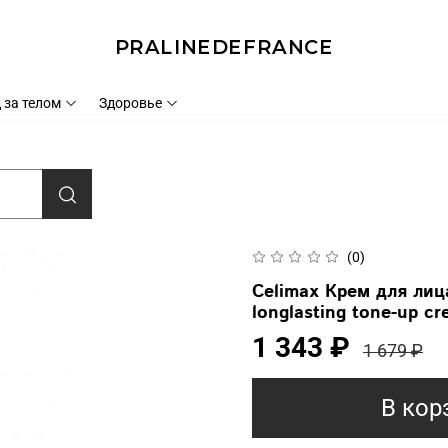
PRALINEDEFRANCE
 за телом
Здоровье
(0)
Celimax Крем для лиц
longlasting tone-up c
1 343 ₽
1 679 ₽
В кор