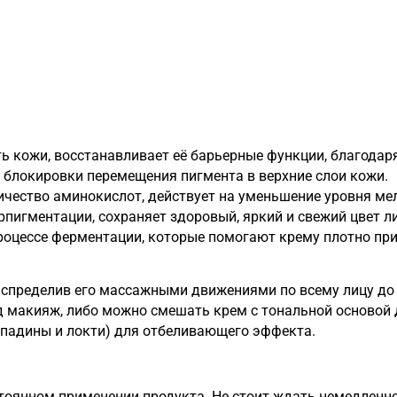
ь кожи, восстанавливает её барьерные функции, благода
ет блокировки перемещения пигмента в верхние слои кожи.
чество аминокислот, действует на уменьшение уровня мел
пигментации, сохраняет здоровый, яркий и свежий цвет л
оцессе ферментации, которые помогают крему плотно при
распределив его массажными движениями по всему лицу до
 макияж, либо можно смешать крем с тональной основой д
впадины и локти) для отбеливающего эффекта.
тоянном применении продукта. Не стоит ждать немедленн