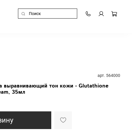
арт.
564000
а выравнивающий тон кожи - Glutathione
ream, 35мл
зину