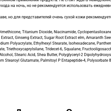
ухода на ночь, но не рекомендуется использовать ежеднев
аве, но для представителей очень сухой кожи рекомендуе
 Dimethicone, Titanium Dioxide, Niacinamide, Cyclopentasiloxane,
oot Extract, Ginseng Extract, Sugar Root Extract elm, Amaranth S
ium Polyacrylate, Ethylhexyl Stearate, Isohexadecane, Pantheno
ate, Triethoxycaprylsilane, Tridecet-6, Squalane, Fructooligos
Alcohol, Stearic Acid, Shea Butter, Polyglyceryl-2 Dipolyhydroxys
 Stearoyl Glutamate, Palmitoyl P Entapeptide-4, Polysorbate 80