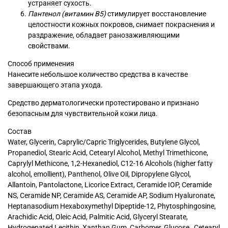
устраняет сухость.
Пантенол (витамин В5)
стимулирует восстановление
целостности кожных покровов, снимает покраснения и
раздражение, обладает ранозаживляющими
свойствами.
Способ применения
Нанесите небольшое количество средства в качестве
завершающего этапа ухода.
Средство дерматологически протестировано и признано
безопасным для чувствительной кожи лица.
Состав
Water, Glycerin, Caprylic/Capric Triglycerides, Butylene Glycol,
Propanediol, Stearic Acid, Cetearyl Alcohol, Methyl Trimethicone,
Caprylyl Methicone, 1,2-Hexanediol, C12-16 Alcohols (higher fatty
alcohol, emollient), Panthenol, Olive Oil, Dipropylene Glycol,
Allantoin, Pantolactone, Licorice Extract, Ceramide IOP, Ceramide
NS, Ceramide NP, Ceramide AS, Ceramide AP, Sodium Hyaluronate,
Heptanasodium Hexaboxymethyl Dipeptide-12, Phytosphingosine,
Arachidic Acid, Oleic Acid, Palmitic Acid, Glyceryl Stearate,
Hydrogenated Lecithin, Xanthan Gum, Carbomer, Glucose , Cetearyl