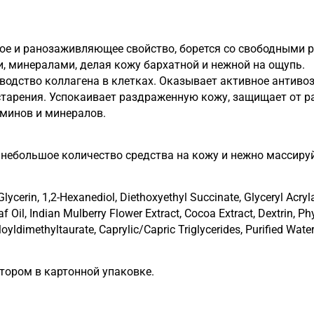
е и ранозаживляющее свойство, борется со свободными 
, минералами, делая кожу бархатной и нежной на ощупь.
водство коллагена в клетках. Оказывает активное антивоз
старения. Успокаивает раздраженную кожу, защищает от 
аминов и минералов.
 небольшое количество средства на кожу и нежно массиру
 Glycerin, 1,2-Hexanediol, Diethoxyethyl Succinate, Glyceryl Acry
f Oil, Indian Mulberry Flower Extract, Cocoa Extract, Dextrin, 
ldimethyltaurate, Caprylic/Capric Triglycerides, Purified Wate
тором в картонной упаковке.