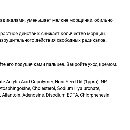
радикалами, уменьшает мелкие морщинки, обильно
растное действие: снижает количество морщин,
разрушительного действия свободных радикалов,
йте его подушечками пальцев. Закройте уход кремом.
late-Acrylic Acid Copolymer, Noni Seed Oil (1ppm), NP
Phytosphingosine, Cholesterol, Sodium Hyaluronate,
r, Allantoin, Adenosine, Disodium EDTA, Chlorphenesin.