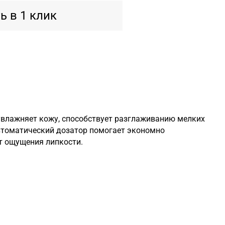
ь в 1 клик
увлажняет кожу, способствует разглаживанию мелких
втоматический дозатор помогает экономно
ет ощущения липкости.