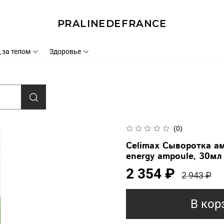
PRALINEDEFRANCE
 за телом
Здоровье
(0)
Celimax Сыворотка ам
energy ampoule, 30мл
2 354 ₽
2 943 ₽
В кор