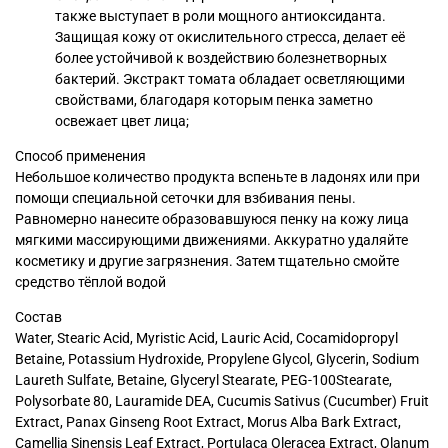
также выступает в роли мощного антиоксиданта.
Защищая кожу от окислительного стресса, делает её
более устойчивой к воздействию болезнетворных
бактерий. Экстракт томата обладает осветляющими
свойствами, благодаря которым пенка заметно
освежает цвет лица;
Способ применения
Небольшое количество продукта вспеньте в ладонях или при
помощи специальной сеточки для взбивания пены.
Равномерно нанесите образовавшуюся пенку на кожу лица
мягкими массирующими движениями. Аккуратно удаляйте
косметику и другие загрязнения. Затем тщательно смойте
средство тёплой водой
Состав
Water, Stearic Acid, Myristic Acid, Lauric Acid, Cocamidopropyl
Betaine, Potassium Hydroxide, Propylene Glycol, Glycerin, Sodium
Laureth Sulfate, Betaine, Glyceryl Stearate, PEG-100Stearate,
Polysorbate 80, Lauramide DEA, Cucumis Sativus (Cucumber) Fruit
Extract, Panax Ginseng Root Extract, Morus Alba Bark Extract,
Camellia Sinensis Leaf Extract, Portulaca Oleracea Extract, Olanum