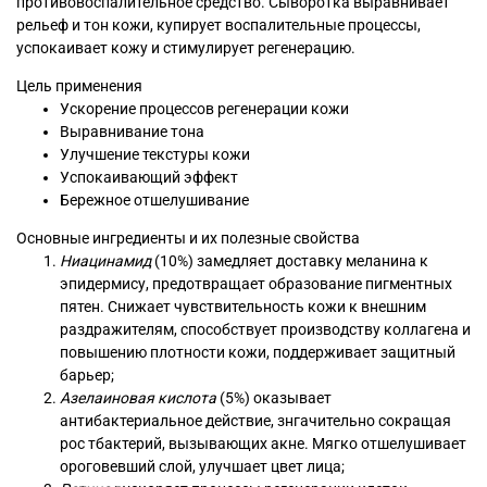
противовоспалительное средство. Сыворотка выравнивает
рельеф и тон кожи, купирует воспалительные процессы,
успокаивает кожу и стимулирует регенерацию.
Цель применения
Ускорение процессов регенерации кожи
Выравнивание тона
Улучшение текстуры кожи
Успокаивающий эффект
Бережное отшелушивание
Основные ингредиенты и их полезные свойства
Ниацинамид
(10%) замедляет доставку меланина к
эпидермису, предотвращает образование пигментных
пятен. Снижает чувствительность кожи к внешним
раздражителям, способствует производству коллагена и
повышению плотности кожи, поддерживает защитный
барьер;
Азелаиновая кислота
(5%) оказывает
антибактериальное действие, знгачительно сокращая
рос тбактерий, вызывающих акне. Мягко отшелушивает
ороговевший слой, улучшает цвет лица;