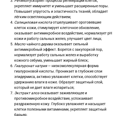
Ретинол
ускоряет процессы регенерации клеток,
укрепляет иммунитет и уменьшает расширенные поры.
Повышает упругость и эластичность тканей, обладает
лёгким осветляющим действием;
Салициловая кислота
отшелушивает ороговевшие
клеток кожи, стимулирует клеточное обновление,
оказывает антимикробное воздействие, нормализует pH
кожи и работу сальных желез, улучшает цвет лица;
Масло чайного дерева
оказывает сильный
антимикробный эффект. Борется с закупоркой пор,
нормализует работу сальных желез и выработку
кожного себума, уменьшает жирный блеск;
Гиалуронат натрия
— низкомолекулярная форма
гиалуроновой кислоты. Проникает в глубокие слои
эпидермиса, активно увлажняет клетки, способствует
удержанию влаги в коже. Образует защитный слой,
который не дает влаге испариться;
Экстракт алоэ
оказывает заживляющее и
противомикробное воздействие, успокаивает
раздраженную кожу. Глубоко увлажняет и насыщает
клетки полезными витаминами, укрепляет защитный
барьер;