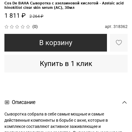
Cos De BAHA Сыворотка с азелаиновой кислотой - Azelaic acid
hinokitiol clear skin serum (AC), 30мл
1 811 ₽
2 264 ₽
арт.
318362
(0)
В корзину
Купить в 1 клик
Описание
Сыворотка собрала в себе самые мощные и самые
действенные компоненты в борьбе с акне, которые в
комплексе составляют активное заживляющее и