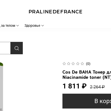
PRALINEDEFRANCE
 за телом
Здоровье
(0)
Cos De BAHA Тонер д
Niacinamide toner (NT
1 811 ₽
2 264 ₽
В кор