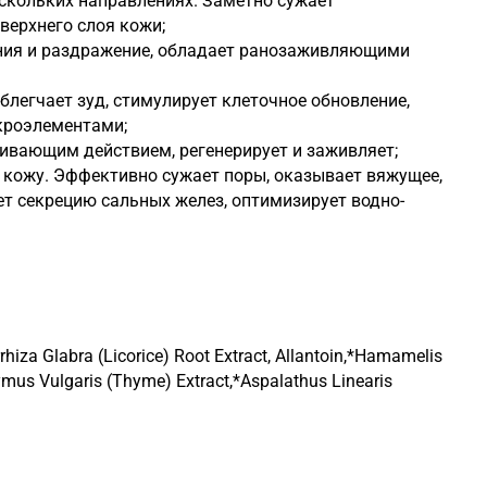
ескольких направлениях. Заметно сужает
верхнего слоя кожи;
ения и раздражение, обладает ранозаживляющими
легчает зуд, стимулирует клеточное обновление,
кроэлементами;
ивающим действием, регенерирует и заживляет;
кожу. Эффективно сужает поры, оказывает вяжущее,
ет секрецию сальных желез, оптимизирует водно-
rhiza Glabra (Licorice) Root Extract, Allantoin,*Hamamelis
hymus Vulgaris (Thyme) Extract,*Aspalathus Linearis