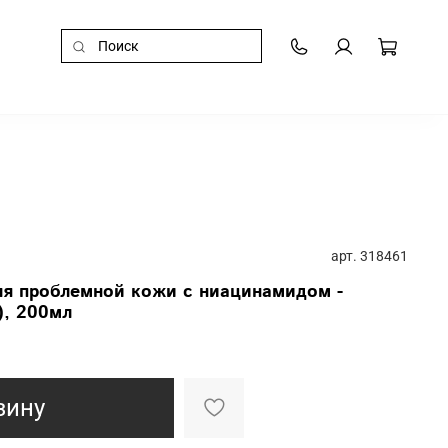
арт.
318461
ля проблемной кожи с ниацинамидом -
), 200мл
зину