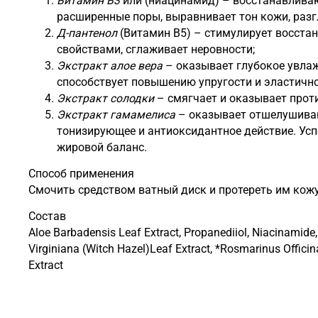
Витамин B3
или (ниацинамид) – восстанавливаю
расширенные поры, выравнивает тон кожи, разг
Д-пантенол
(Витамин В5) – стимулирует восста
свойствами, сглаживает неровности;
Экстракт алое вера
– оказывает глубокое увлаж
способствует повышению упругости и эластич
Экстракт солодки
– смягчает и оказывает пр
Экстракт гамамелиса
– оказывает отшелушиваю
тонизирующее и антиоксидантное действие. Усп
жировой баланс.
Способ применения
Смочить средством ватный диск и протереть им кожу
Состав
Aloe Barbadensis Leaf Extract, Propanediiol, Niacinamide,
Virginiana (Witch Hazel)Leaf Extract, *Rosmarinus Offici
Extract