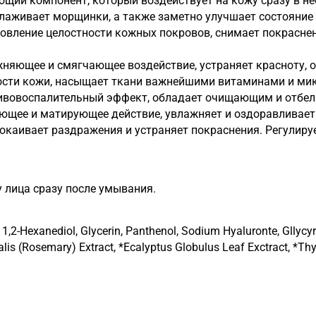
щий компонент, который воздействует на кожу сразу в н
лаживает морщинки, а также заметно улучшает состояние 
новление целостности кожных покровов, снимает покрасн
няющее и смягчающее воздействие, устраняет красноту, об
ности кожи, насыщает ткани важнейшими витаминами и ми
отивовоспалительный эффект, обладает очищающим и отбел
щее и матирующее действие, увлажняет и оздоравливает 
окаивает раздражения и устраняет покраснения. Регулиру
 лица сразу после умывания.
 1,2-Hexanediol, Glycerin, Panthenol, Sodium Hyaluronte, Gllycyr
nalis (Rosemary) Extract, *Ecalyptus Globulus Leaf Exctract, *T