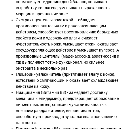
нормализует гидролипидный баланс, повышает
выработку коллагена, уменьшает выраженность
морщин и проявление акне.
Экстракт центеллы азиатской — обладает
противовоспалительным и ранозаживляющим
действием, способствует восстановлению барьерных
свойств кожи и удержанию влаги, снижает
чувствительность кожи, уменьшает отеки, оказывает
сосудоукрепляющее действие и уменьшает купероз. А
производные центеллы (мадекасоссид, азиатикозид и
тд) выполняют тот же функционал, но сильнее
экстракта в несколько раз.
Глицерин - увлажнитель (притягивает влагу к коже),
естественно смягчающий, и оказывает охлаждающее
действие на кожу.
Ниацинамид (Витамин B3) - замедляет доставку
меланина к эпидермису, предотвращает образование
пигментных пятен, снижает чувствительность к
внешним раздражителям, выравнивает тон,
способствует производству коллагена и повышению
плотности.
Пантенол (витамин В5) - ускоряет заживление, снимает