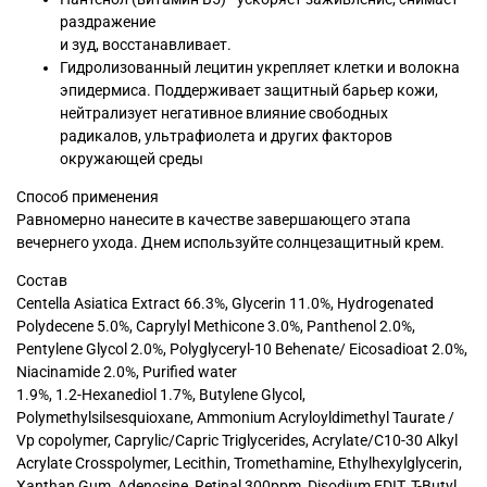
раздражение
и зуд, восстанавливает.
Гидролизованный лецитин укрепляет клетки и волокна
эпидермиса. Поддерживает защитный барьер кожи,
нейтрализует негативное влияние свободных
радикалов, ультрафиолета и других факторов
окружающей среды
Способ применения
Равномерно нанесите в качестве завершающего этапа
вечернего ухода. Днем используйте солнцезащитный крем.
Состав
Centella Asiatica Extract 66.3%, Glycerin 11.0%, Hydrogenated
Polydecene 5.0%, Caprylyl Methicone 3.0%, Рanthenol 2.0%,
Pentylene Glycol 2.0%, Polyglyceryl-10 Behenate/ Eicosadioat 2.0%,
Niacinamide 2.0%, Purified water
1.9%, 1.2-Hexanediol 1.7%, Butylene Glycol,
Polymethylsilsesquioxane, Ammonium Acryloyldimethyl Taurate /
Vp copolymer, Caprylic/Capric Triglycerides, Acrylate/C10-30 Alkyl
Acrylate Crosspolymer, Lecithin, Tromethamine, Ethylhexylglycerin,
Xanthan Gum, Adenosine, Retinal 300ppm, Disodium EDIT, T-Butyl