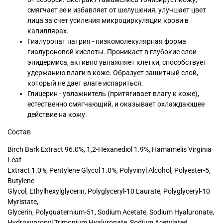
смягчает ее и избавляет от шелушения, улучшает цвет
лица за счет усиления микроциркуляции крови в
капиллярах.
Гиалуронат натрия - низкомолекулярная форма
гиалуроновой кислоты. Проникает в глубокие слои
эпидермиса, активно увлажняет клетки, способствует
удержанию влаги в коже. Образует защитный слой,
который не дает влаге испариться.
Глицерин - увлажнитель (притягивает влагу к коже),
естественно смягчающий, и оказывает охлаждающее
действие на кожу.
Состав
Birch Bark Extract 96.0%, 1,2-Hexanediol 1.9%, Hamamelis Virginia
Leaf
Extract 1.0%, Pentylene Glycol 1.0%, Polyvinyl Alcohol, Polyester-5,
Butylene
Glycol, Ethylhexylglycerin, Polyglyceryl-10 Laurate, Polyglyceryl-10
Myristate,
Glycerin, Polyquaternium-51, Sodium Acetate, Sodium Hyaluronate,
Hydroxypropyl Trimonium Hyaluronate, Sodium Acetylated