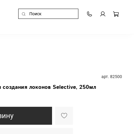
арт.
82500
 создания локонов Selective, 250мл
зину