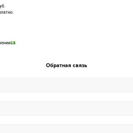
уб.
платно.
чении💵
Обратная связь