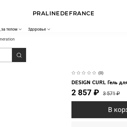
PRALINEDEFRANCE
 за телом
Здоровье
neration
(0)
DESIGN CURL Гель для
2 857 ₽
3 571 ₽
В кор