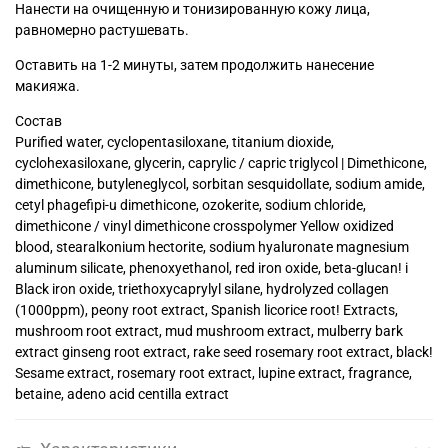
Нанести на очищенную и тонизированную кожу лица,
равномерно растушевать.
Оставить на 1-2 минуты, затем продолжить нанесение
макияжа.
Состав
Purified water, cyclopentasiloxane, titanium dioxide,
cyclohexasiloxane, glycerin, caprylic / capric triglycol | Dimethicone,
dimethicone, butyleneglycol, sorbitan sesquidollate, sodium amide,
cetyl phagefipi-u dimethicone, ozokerite, sodium chloride,
dimethicone / vinyl dimethicone crosspolymer Yellow oxidized
blood, stearalkonium hectorite, sodium hyaluronate magnesium
aluminum silicate, phenoxyethanol, red iron oxide, beta-glucan! i
Black iron oxide, triethoxycaprylyl silane, hydrolyzed collagen
(1000ppm), peony root extract, Spanish licorice root! Extracts,
mushroom root extract, mud mushroom extract, mulberry bark
extract ginseng root extract, rake seed rosemary root extract, black!
Sesame extract, rosemary root extract, lupine extract, fragrance,
betaine, adeno acid centilla extract