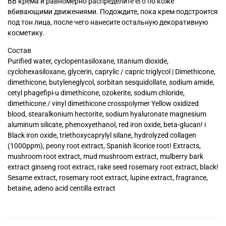
ВВ крема и равномерно распределите его по коже
вбивающими движениями. Подождите, пока крем подстроится
под тон лица, после чего нанесите остальную декоративную
косметику.
Состав
Purified water, cyclopentasiloxane, titanium dioxide,
cyclohexasiloxane, glycerin, caprylic / capric triglycol | Dimethicone,
dimethicone, butyleneglycol, sorbitan sesquidollate, sodium amide,
cetyl phagefipi-u dimethicone, ozokerite, sodium chloride,
dimethicone / vinyl dimethicone crosspolymer Yellow oxidized
blood, stearalkonium hectorite, sodium hyaluronate magnesium
aluminum silicate, phenoxyethanol, red iron oxide, beta-glucan! i
Black iron oxide, triethoxycaprylyl silane, hydrolyzed collagen
(1000ppm), peony root extract, Spanish licorice root! Extracts,
mushroom root extract, mud mushroom extract, mulberry bark
extract ginseng root extract, rake seed rosemary root extract, black!
Sesame extract, rosemary root extract, lupine extract, fragrance,
betaine, adeno acid centilla extract