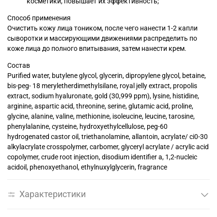
косметики, повышает их эффективность;
Способ применения
Очистить кожу лица тоником, после чего нанести 1-2 капли
сыворотки и массирующими движениями распределить по
коже лица до полного впитывания, затем нанести крем.
Состав
Purified water, butylene glycol, glycerin, dipropylene glycol, betaine,
bis-peg- 18 meryletherdimethylsilane, royal jelly extract, propolis
extract, sodium hyaluronate, gold (30,999 ppm), lysine, histidine,
arginine, aspartic acid, threonine, serine, glutamic acid, proline,
glycine, alanine, valine, methionine, isoleucine, leucine, tarosine,
phenylalanine, cysteine, hydroxyethylcellulose, peg-60
hydrogenated castor oil, triethanolamine, allantoin, acrylate/ ci0-30
alkylacrylate crosspolymer, carbomer, glyceryl acrylate / acrylic acid
copolymer, crude root injection, disodium identifier a, 1,2-nucleic
acidoil, phenoxyethanol, ethylnuxylglycerin, fragrance
Характеристики