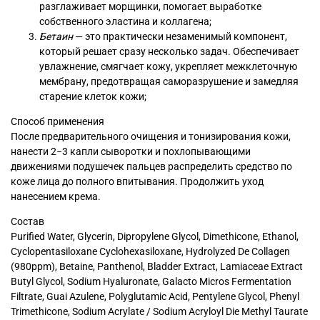
разглаживает морщинки, помогает выработке
собственного эластина и коллагена;
Бетаин
— это практически незаменимый компонент,
который решает сразу несколько задач. Обеспечивает
увлажнение, смягчает кожу, укрепляет межклеточную
мембрану, предотвращая саморазрушение и замедляя
старение клеток кожи;
Способ применения
После предварительного очищения и тонизирования кожи,
нанести 2−3 капли сыворотки и похлопывающими
движениями подушечек пальцев распределить средство по
коже лица до полного впитывания. Продолжить уход
нанесением крема.
Состав
Purified Water, Glycerin, Dipropylene Glycol, Dimethicone, Ethanol,
Cyclopentasiloxane Cyclohexasiloxane, Hydrolyzed De Collagen
(980ppm), Betaine, Panthenol, Bladder Extract, Lamiaceae Extract
Butyl Glycol, Sodium Hyaluronate, Galacto Micros Fermentation
Filtrate, Guai Azulene, Polyglutamic Acid, Pentylene Glycol, Phenyl
Trimethicone, Sodium Acrylate / Sodium Acryloyl Die Methyl Taurate