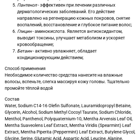
Пантенол
- эффективен при лечении различных
дерматологических заболеваний. Его действие
направлено на регенерацию кожных покровов, снятие
воспалений, восстановление и глубокое питание волос;
Глицин
- аминокислота. Является антиоксидантом,
выводит токсины, улучшает метаболизм и ускоряет
кровообращение;
Бетаин
- активно увлажняет, обладает
кондиционирующим действием;
Способ применения
Необходимое количество средства нанесите на влажные
волосы, вспеньте, слегка массируя кожу головы. Тщательно
промойте тёплой водой
Состав
Water, Sodium C14-16 Olefin Sulfonate, Lauramidopropyl Betaine,
Glycerin, Alcohol, Sodium Methyl Cocoyl Taurate, Sodium Chloride,
Menthol, Panthenol, Polyquaternium-10, Mentha Arvensis Leaf Oil,
Mentha Suaveolens Leaf Extract, Mentha Viridis (Spearmint) Leaf
Extract, Mentha Piperita (Peppermint) Leaf Extract, Butylene Glycol,
Glycine, Serine, Glutamic Acid, Aspartic Acid, Leucine, Alanine,