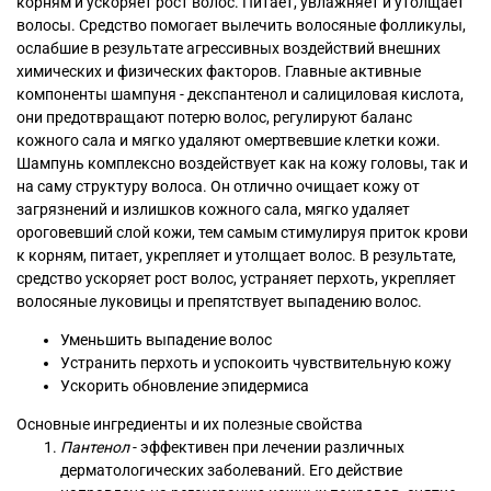
корням и ускоряет рост волос. Питает, увлажняет и утолщает
волосы. Средство помогает вылечить волосяные фолликулы,
ослабшие в результате агрессивных воздействий внешних
химических и физических факторов. Главные активные
компоненты шампуня - декспантенол и салициловая кислота,
они предотвращают потерю волос, регулируют баланс
кожного сала и мягко удаляют омертвевшие клетки кожи.
Шампунь комплексно воздействует как на кожу головы, так и
на саму структуру волоса. Он отлично очищает кожу от
загрязнений и излишков кожного сала, мягко удаляет
ороговевший слой кожи, тем самым стимулируя приток крови
к корням, питает, укрепляет и утолщает волос. В результате,
средство ускоряет рост волос, устраняет перхоть, укрепляет
волосяные луковицы и препятствует выпадению волос.
Уменьшить выпадение волос
Устранить перхоть и успокоить чувствительную кожу
Ускорить обновление эпидермиса
Основные ингредиенты и их полезные свойства
Пантенол
- эффективен при лечении различных
дерматологических заболеваний. Его действие