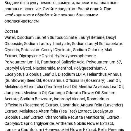
Выдавите на руку немного шампуня, нанесите на влажные
локоны и вспеньте. Смойте средство тёплой водой. При
необходимости обработайте локоны бальзамом-
ополаскивателем
Состав
Water, Disodium Laureth Sulfosuccinate, Lauryl Betaine, Decyl
Glucoside, Sodium Lauroyl Lactylate, Sodium Lauryl Sulfoacetate.
Glycerin, Potassium Cocoyl Glycinate, Sodium Chloride, Malt
Extract, Dipropylene Glycol, Hydroxyacetophenone,
Polyquaternium-10, Panthenol, Salicylic Acid, Polyquaternium-67,
Caprylyl Glycol, Niacinamide, Menthol, Polyquaternium-7,
Eucalyptus Globulus Leaf Oil, Disodium EDTA, Helianthus Annuus
(Sunflower) Seed Oil, Rosmarinus Officinalis (Rosemary) Leaf Oil,
Melaleuca Alternifolia (Tea Tree) Leaf Oil, Mentha Arvensis Leaf Oil,
Juniperus Mexicana Oil, Cananga Odorata Flower Oil, Sodium
Acetate, Sodium Benzoate, Isopropyl Alcohol, Rosmarinus
Officinalis (Rosemary) Extract, Lavandula Angustifolia (Lavender)
Extract, Melaleuca Alternifolia (Tea Tree) Extract, Eucalyptus
Globulus Leaf Extract, Chamomilla Recutita (Matricaria) Extract,
Caprylic/Capric Triglyceride, Anthemis Nobilis Flower Extract,
Lonicera Caprifolium (Honeysuckle) Flower Extract, Bellis Perennis