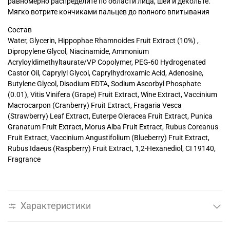
равномерно распределите по области лица, шеи и декольте.
Мягко вотрите кончиками пальцев до полного впитывания
Состав
Water, Glycerin, Hippophae Rhamnoides Fruit Extract (10%) ,
Dipropylene Glycol, Niacinamide, Ammonium
Acryloyldimethyltaurate/VP Copolymer, PEG-60 Hydrogenated
Castor Oil, Caprylyl Glycol, Caprylhydroxamic Acid, Adenosine,
Butylene Glycol, Disodium EDTA, Sodium Ascorbyl Phosphate
(0.01), Vitis Vinifera (Grape) Fruit Extract, Wine Extract, Vaccinium
Macrocarpon (Cranberry) Fruit Extract, Fragaria Vesca
(Strawberry) Leaf Extract, Euterpe Oleracea Fruit Extract, Punica
Granatum Fruit Extract, Morus Alba Fruit Extract, Rubus Coreanus
Fruit Extract, Vaccinium Angustifolium (Blueberry) Fruit Extract,
Rubus Idaeus (Raspberry) Fruit Extract, 1,2-Hexanediol, CI 19140,
Fragrance
Характеристики