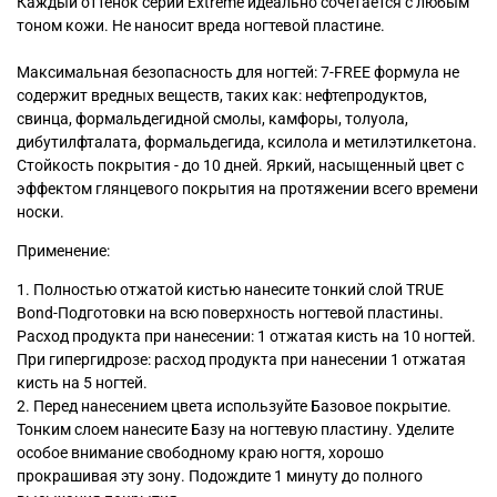
Каждый оттенок серии Extreme идеально сочетается с любым
тоном кожи. Не наносит вреда ногтевой пластине.
Максимальная безопасность для ногтей: 7-FREE формула не
содержит вредных веществ, таких как: нефтепродуктов,
свинца, формальдегидной смолы, камфоры, толуола,
дибутилфталата, формальдегида, ксилола и метилэтилкетона.
Стойкость покрытия - до 10 дней. Яркий, насыщенный цвет с
эффектом глянцевого покрытия на протяжении всего времени
носки.
Применение:
1. Полностью отжатой кистью нанесите тонкий слой TRUE
Bond-Подготовки на всю поверхность ногтевой пластины.
Расход продукта при нанесении: 1 отжатая кисть на 10 ногтей.
При гипергидрозе: расход продукта при нанесении 1 отжатая
кисть на 5 ногтей.
2. Перед нанесением цвета используйте Базовое покрытие.
Тонким слоем нанесите Базу на ногтевую пластину. Уделите
особое внимание свободному краю ногтя, хорошо
прокрашивая эту зону. Подождите 1 минуту до полного