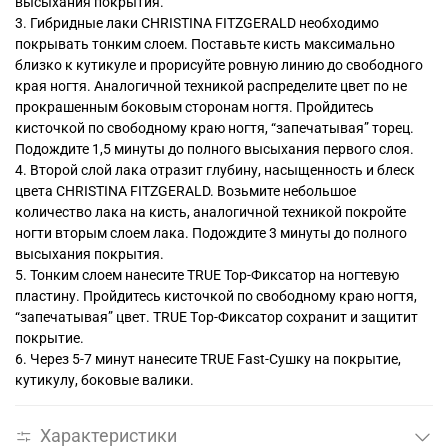
высыхания покрытия.
3. Гибридные лаки CHRISTINA FITZGERALD необходимо
покрывать тонким слоем. Поставьте кисть максимально
близко к кутикуле и прорисуйте ровную линию до свободного
края ногтя. Аналогичной техникой распределите цвет по не
прокрашенным боковым сторонам ногтя. Пройдитесь
кисточкой по свободному краю ногтя, “запечатывая” торец.
Подождите 1,5 минуты до полного высыхания первого слоя.
4. Второй слой лака отразит глубину, насыщенность и блеск
цвета CHRISTINA FITZGERALD. Возьмите небольшое
количество лака на кисть, аналогичной техникой покройте
ногти вторым слоем лака. Подождите 3 минуты до полного
высыхания покрытия.
5. Тонким слоем нанесите TRUE Top-Фиксатор на ногтевую
пластину. Пройдитесь кисточкой по свободному краю ногтя,
“запечатывая” цвет. TRUE Tоp-Фиксатор сохранит и защитит
покрытие.
6. Через 5-7 минут нанесите TRUE Fast-Сушку на покрытие,
кутикулу, боковые валики.
Характеристики