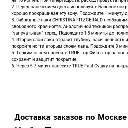
на 10 ногтей. При гипергидрозе: расход продукта при 
2. Перед нанесением цвета используйте Базовое покр
хорошо прокрашивая эту зону. Подождите 1 минуту 
3. Гибридные лаки CHRISTINA FITZGERALD необходим
свободного края ногтя. Аналогичной техникой распр
“запечатывая” торец. Подождите 1,5 минуты до полн
4. Второй слой лака отразит глубину, насыщенность 
покройте ногти вторым слоем лака. Подождите 3 ми
5. Тонким слоем нанесите TRUE Top-Фиксатор на ногт
сохранит и защитит покрытие.
6. Через 5-7 минут нанесите TRUE Fast-Сушку на покр
Доставка заказов по Москве