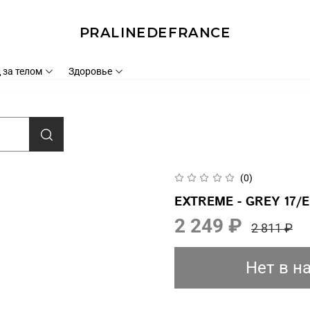
PRALINEDEFRANCE
 за телом
Здоровье
(0)
EXTREME - GREY 17/E
2 249 ₽
2 811 ₽
Нет в н