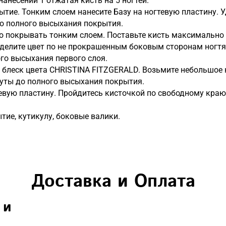
нанесении 1 отжатая кисть на 5 ногтей.
ытие. Тонким слоем нанесите Базу на ногтевую пластину. 
до полного высыхания покрытия.
о покрывать тонким слоем. Поставьте кисть максимально 
еделите цвет по не прокрашенным боковым сторонам ногтя
ого высыхания первого слоя.
и блеск цвета CHRISTINA FITZGERALD. Возьмите небольшое 
нуты до полного высыхания покрытия.
евую пластину. Пройдитесь кисточкой по свободному краю 
ытие, кутикулу, боковые валики.
Доставка и Оплата
 и