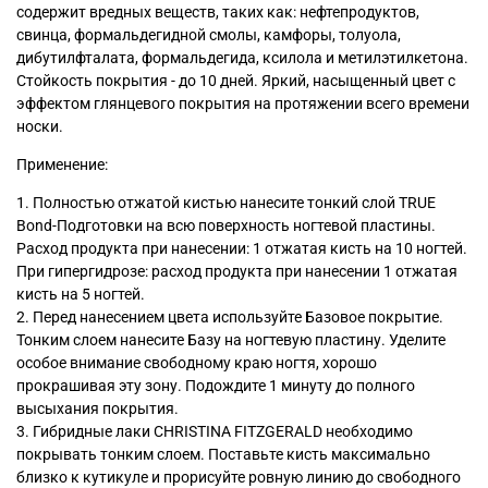
содержит вредных веществ, таких как: нефтепродуктов,
свинца, формальдегидной смолы, камфоры, толуола,
дибутилфталата, формальдегида, ксилола и метилэтилкетона.
Стойкость покрытия - до 10 дней. Яркий, насыщенный цвет с
эффектом глянцевого покрытия на протяжении всего времени
носки.
Применение:
1. Полностью отжатой кистью нанесите тонкий слой TRUE
Bond-Подготовки на всю поверхность ногтевой пластины.
Расход продукта при нанесении: 1 отжатая кисть на 10 ногтей.
При гипергидрозе: расход продукта при нанесении 1 отжатая
кисть на 5 ногтей.
2. Перед нанесением цвета используйте Базовое покрытие.
Тонким слоем нанесите Базу на ногтевую пластину. Уделите
особое внимание свободному краю ногтя, хорошо
прокрашивая эту зону. Подождите 1 минуту до полного
высыхания покрытия.
3. Гибридные лаки CHRISTINA FITZGERALD необходимо
покрывать тонким слоем. Поставьте кисть максимально
близко к кутикуле и прорисуйте ровную линию до свободного