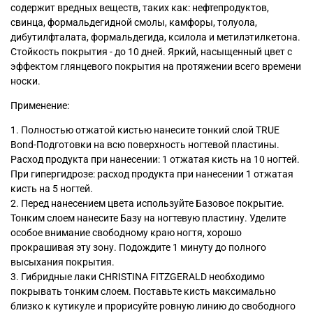
содержит вредных веществ, таких как: нефтепродуктов,
свинца, формальдегидной смолы, камфоры, толуола,
дибутилфталата, формальдегида, ксилола и метилэтилкетона.
Стойкость покрытия - до 10 дней. Яркий, насыщенный цвет с
эффектом глянцевого покрытия на протяжении всего времени
носки.
Применение:
1. Полностью отжатой кистью нанесите тонкий слой TRUE
Bond-Подготовки на всю поверхность ногтевой пластины.
Расход продукта при нанесении: 1 отжатая кисть на 10 ногтей.
При гипергидрозе: расход продукта при нанесении 1 отжатая
кисть на 5 ногтей.
2. Перед нанесением цвета используйте Базовое покрытие.
Тонким слоем нанесите Базу на ногтевую пластину. Уделите
особое внимание свободному краю ногтя, хорошо
прокрашивая эту зону. Подождите 1 минуту до полного
высыхания покрытия.
3. Гибридные лаки CHRISTINA FITZGERALD необходимо
покрывать тонким слоем. Поставьте кисть максимально
близко к кутикуле и прорисуйте ровную линию до свободного