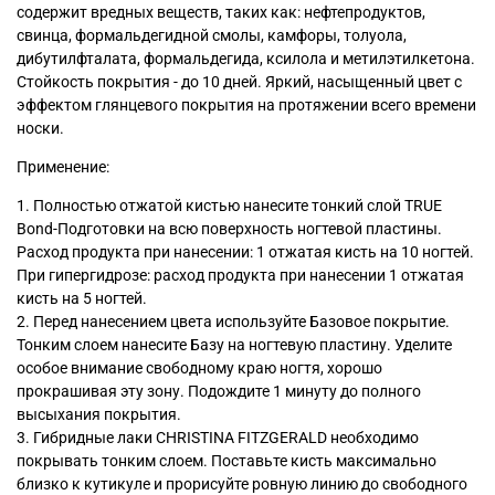
содержит вредных веществ, таких как: нефтепродуктов,
свинца, формальдегидной смолы, камфоры, толуола,
дибутилфталата, формальдегида, ксилола и метилэтилкетона.
Стойкость покрытия - до 10 дней. Яркий, насыщенный цвет с
эффектом глянцевого покрытия на протяжении всего времени
носки.
Применение:
1. Полностью отжатой кистью нанесите тонкий слой TRUE
Bond-Подготовки на всю поверхность ногтевой пластины.
Расход продукта при нанесении: 1 отжатая кисть на 10 ногтей.
При гипергидрозе: расход продукта при нанесении 1 отжатая
кисть на 5 ногтей.
2. Перед нанесением цвета используйте Базовое покрытие.
Тонким слоем нанесите Базу на ногтевую пластину. Уделите
особое внимание свободному краю ногтя, хорошо
прокрашивая эту зону. Подождите 1 минуту до полного
высыхания покрытия.
3. Гибридные лаки CHRISTINA FITZGERALD необходимо
покрывать тонким слоем. Поставьте кисть максимально
близко к кутикуле и прорисуйте ровную линию до свободного