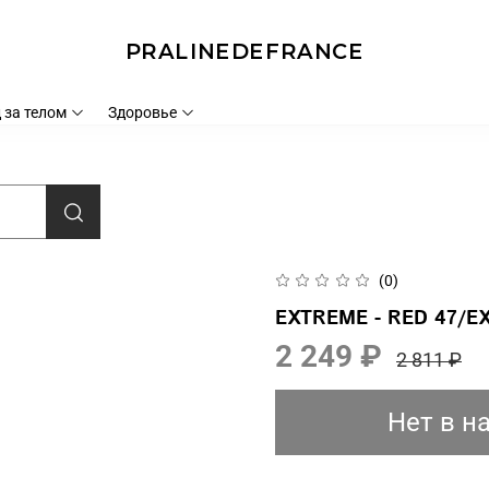
PRALINEDEFRANCE
 за телом
Здоровье
(0)
EXTREME - RED 47/EX
2 249 ₽
2 811 ₽
Нет в н