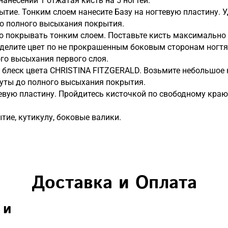
нанесении 1 отжатая кисть на 5 ногтей.
ытие. Тонким слоем нанесите Базу на ногтевую пластину. 
до полного высыхания покрытия.
о покрывать тонким слоем. Поставьте кисть максимально 
еделите цвет по не прокрашенным боковым сторонам ногтя
ого высыхания первого слоя.
и блеск цвета CHRISTINA FITZGERALD. Возьмите небольшое 
нуты до полного высыхания покрытия.
евую пластину. Пройдитесь кисточкой по свободному краю 
ытие, кутикулу, боковые валики.
Доставка и Оплата
 и