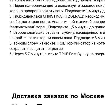
на 10 ногтей. При гипергидрозе: расход продукта при 
2. Перед нанесением цвета используйте Базовое покр
хорошо прокрашивая эту зону. Подождите 1 минуту 
3. Гибридные лаки CHRISTINA FITZGERALD необходим
свободного края ногтя. Аналогичной техникой распр
“запечатывая” торец. Подождите 1,5 минуты до полн
4. Второй слой лака отразит глубину, насыщенность 
покройте ногти вторым слоем лака. Подождите 3 ми
5. Тонким слоем нанесите TRUE Top-Фиксатор на ногт
сохранит и защитит покрытие.
6. Через 5-7 минут нанесите TRUE Fast-Сушку на покр
Доставка заказов по Москве