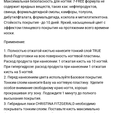
Максимальная безопасность для ногтей: 7-FREE формула не
содержит вредных веществ, таких как: нефтепродуктов,
свинца, формальдегидной смолы, камфоры, толуола,
дибутилфталата, формальдегида, ксилола и метилэтилкетона.
Стойкость покрытия - до 10 дней. Яркий, насыщенный цвет с
эффектом глянцевого покрытия на протяжении всего времени
носки.
Применение:
1. Полностью отжатой кистью нанесите тонкий слой TRUE
Bond-Подготовки на всю поверхность ногтевой пластины.
Расход продукта при нанесении: 1 отжатая кисть на 10 ногтей.
При гипергидрозе: расход продукта при нанесении 1 отжатая
кисть на 5 ногтей.
2. Перед нанесением цвета используйте Базовое покрытие.
Тонким слоем нанесите Базу на ногтевую пластину. Уделите
особое внимание свободному краю ногтя, хорошо
прокрашивая эту зону. Подождите 1 минуту до полного
высыхания покрытия.
3. Гибридные лаки CHRISTINA FITZGERALD необходимо
покрывать тонким слоем. Поставьте кисть максимально