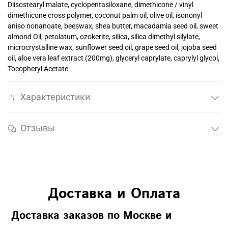
Diisostearyl malate, cyclopentasiloxane, dimethicone / vinyl
dimethicone cross polymer, coconut palm oil, olive oil, isononyl
aniso nonanoate, beeswax, shea butter, macadamia seed oil, sweet
almond Oil, petolatum, ozokerite, silica, silica dimethyl silylate,
microcrystalline wax, sunflower seed oil, grape seed oil, jojoba seed
oil, aloe vera leaf extract (200mg), glyceryl caprylate, caprylyl glycol,
Tocopheryl Acetate
Характеристики
Отзывы
Доставка и Оплата
Доставка заказов по Москве и