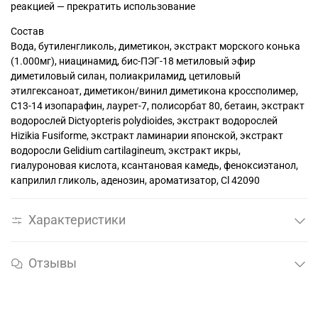
реакцией — прекратить использование
Состав
Вода, бутиленгликоль, диметикон, экстракт морского конька
(1.000мг), ниацинамид, бис-ПЭГ-18 метиловый эфир
диметиловый силан, полиакриламид, цетиловый
этилгексаноат, диметикон/винил диметикона кроссполимер,
С13-14 изопарафин, лаурет-7, полисорбат 80, бетаин, экстракт
водорослей Dictyopteris polydioides, экстракт водорослей
Hizikia Fusiforme, экстракт ламинарии японской, экстракт
водоросли Gelidium cartilagineum, экстракт икры,
гиалуроновая кислота, ксантановая камедь, феноксиэтанол,
каприлил гликоль, аденозин, ароматизатор, Cl 42090
Характеристики
Отзывы