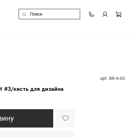
арт.
BR-A-03
 #3/кисть для дизайна
зину