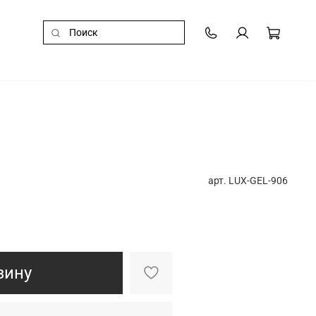
арт.
LUX-GEL-906
зину