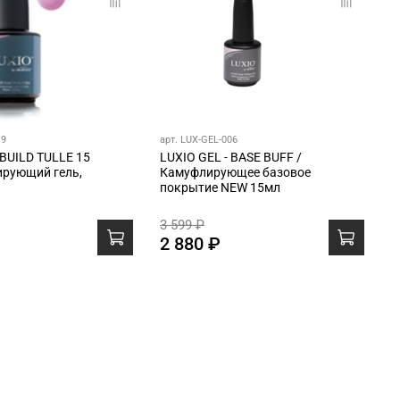
19
арт. LUX-GEL-006
а
LUXIO GEL - BASE BUFF /
L
ирующий гель,
Камуфлирующее базовое
Б
покрытие NEW 15мл
1
3 599 ₽
3
2 880 ₽
2