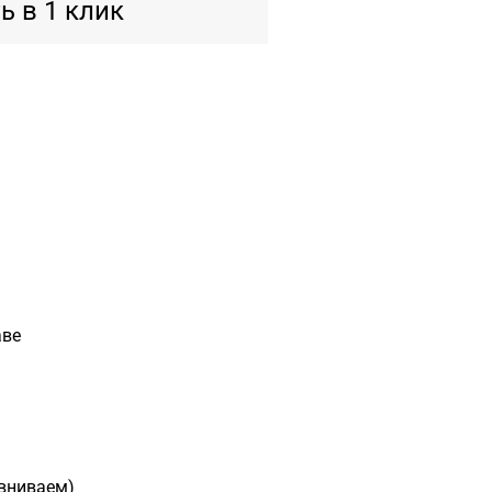
ь в 1 клик
аве
авниваем)