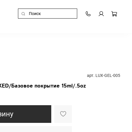
арт.
LUX-GEL-005
KED/Базовое покрытие 15ml/.5oz
зину