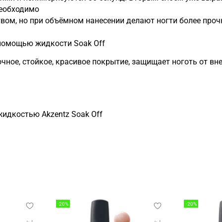
необходимо
вом, но при объёмном нанесении делают ногти более про
с помощью жидкости Soak Off
очное, стойкое, красивое покрытие, защищает ноготь от в
жидкостью Akzentz Soak Off
-20%
-20%