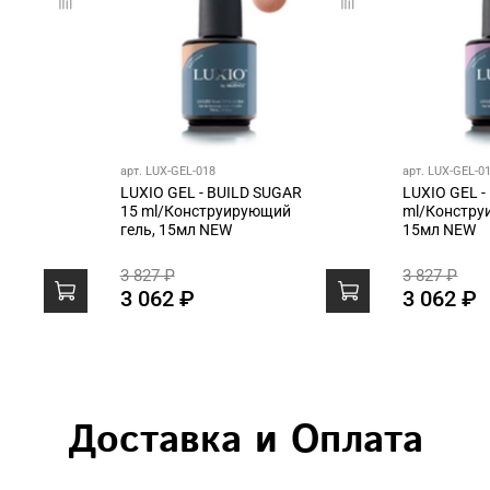
арт. LUX-GEL-018
арт. LUX-GEL-0
LUXIO GEL - BUILD SUGAR
LUXIO GEL - BUILD TULLE 15
15 ml/Конструирующий
ml/Констру
гель, 15мл NEW
15мл NEW
3 827 ₽
3 827 ₽
3 062 ₽
3 062 ₽
Доставка и Оплата