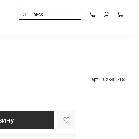
арт.
LUX-GEL-165
зину