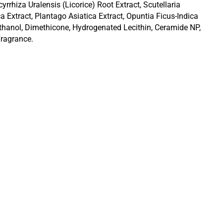
rrhiza Uralensis (Licorice) Root Extract, Scutellaria
a Extract, Plantago Asiatica Extract, Opuntia Ficus-Indica
ethanol, Dimethicone, Hydrogenated Lecithin, Ceramide NP,
Fragrance.