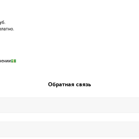
уб.
платно.
чении💵
Обратная связь