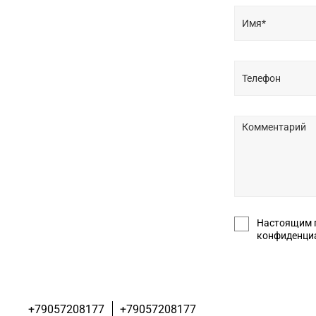
Настоящим подт
+79057208177
+79057208177