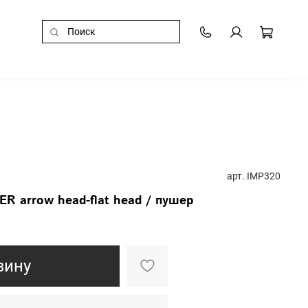
арт.
IMP320
 arrow head-flat head / пушер
зину