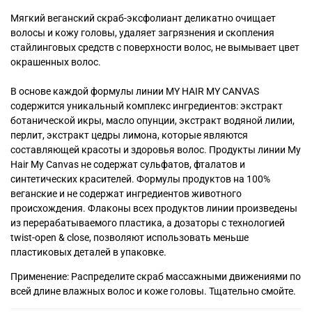
Мягкий веганский скраб-эксфолиант деликатно очищает
волосы и кожу головы, удаляет загрязнения и скопления
стайлинговых средств с поверхности волос, не вымывает цвет
окрашенных волос.
В основе каждой формулы линии MY HAIR MY CANVAS
содержится уникальный комплекс ингредиентов: экстракт
ботанической икры, масло опунции, экстракт водяной лилии,
перлит, экстракт цедры лимона, которые являются
составляющей красоты и здоровья волос. Продукты линии My
Hair My Canvas не содержат сульфатов, фталатов и
синтетических красителей. Формулы продуктов на 100%
веганские и не содержат ингредиентов животного
происхождения. Флаконы всех продуктов линии произведены
из перерабатываемого пластика, а дозаторы с технологией
twist-open & close, позволяют использовать меньше
пластиковых деталей в упаковке.
Применение: Распределите скраб массажными движениями по
всей длине влажных волос и коже головы. Тщательно смойте.