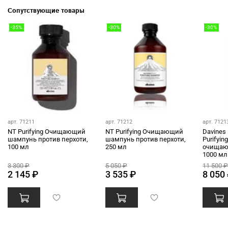
Сопутствующие товары
-35%
-30%
-30%
арт. 71211
арт. 71212
арт. 7121
NT Purifying Очищающий
NT Purifying Очищающий
Davines 
шампунь против перхоти,
шампунь против перхоти,
Purifyi
100 мл
250 мл
очищаю
1000 мл
3 300 ₽
5 050 ₽
11 500 ₽
2 145 ₽
3 535 ₽
8 050