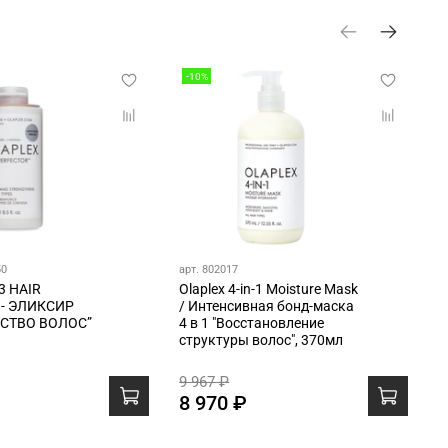
-10%
50
арт. 802017
а
3 HAIR
Olaplex 4-in-1 Moisture Mask
O
 - ЭЛИКСИР
/ Интенсивная бонд-маска
г
СТВО ВОЛОС”
4 в 1 "Восстановление
/
структуры волос", 370мл
C
9 967 ₽
4
8 970 ₽
4