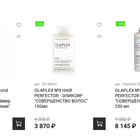
-10%
-10%
арт. 20140603
арт. Olaplex3-2
Bond
OLAPLEX №3 HAIR
OLAPLEX №
-
PERFECTOR - ЭЛИКСИР
PERFECTOR
аймер
"СОВЕРШЕНСТВО ВОЛОС”
"СОВЕРШЕН
ение"
100мл
250 мл
4 300 ₽
9 050 ₽
3 870 ₽
8 145 ₽