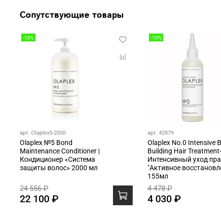
Сопутствующие товары
-10%
-10%
арт. Olaplex5-2000
арт. 42879
Olaplex №5 Bond
Olaplex No.0 Intensive 
Maintenance Conditioner |
Building Hair Treatment
Кондиционер «Система
Интенсивный уход пр
защиты волос» 2000 мл
"Активное восстановл
155мл
24 556 ₽
4 478 ₽
22 100 ₽
4 030 ₽