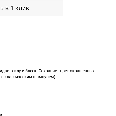
ь в 1 клик
идает силу и блеск. Сохраняет цвет окрашенных
 с классическим шампунем).
и.