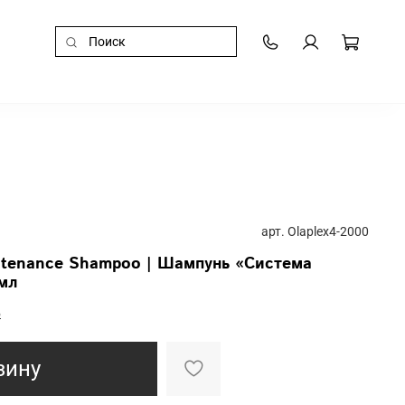
арт.
Olaplex4-2000
ntenance Shampoo | Шампунь «Система
мл
₽
зину