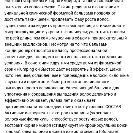
экстракты крапивы и корня имбиря, а также эксклюзивная
вытяжка из корня хемсли. Эти ингредиенты в сочетании с
уникальной химической формулой бальзама позволяют
достигать таких целей: продлевать фазу роста волос;
существенно замедлить процесс выпадения; активизировать
микроциркуляцию и укрепить фолликулы; уплотнить волосы
по всей длине, тем самым увеличив объем и привлекательный
внешний вид локонов. Несмотря на то, что бальзам-
кондиционер относится к классу профессиональной
косметики для волос, его легко использовать и в домашних
условиях. В сочетании с другими средствами из фирменной
серии Plumping он быстро даст невероятный эффект. Даже
истонченные, ослабленные и поврежденные волосы, склонные
к сухости и пористости, быстро восстанавливаются и
выглядят просто великолепно.Укрепляющий бальзам для
уплотнения и сокращения выпадения волос деликатно и
эффективно очищает, увлажняет и оказывает
противовоспалительное действие на кожу головы. СОСТАВ
Активные ингредиенты: экстракт крапивы (укрепляет
волосяные фолликулы, способствует росту новых волос),
экстракт корня имбиря (стимулирует микроциркуляцию кожи
головы), олеаноловая кислота из корня хемсли (обладает