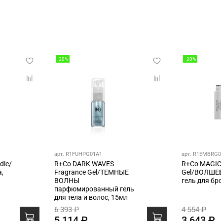
-20%
-20%
арт. R1FUHPG01A1
арт. R1EMBRG
dle/
R+Co DARK WAVES
R+Co MAGI
,
Fragrance Gel/ТЕМНЫЕ
Gel/ВОЛШЕ
ВОЛНЫ
гель для бр
парфюмированный гель
для тела и волос, 15мл
6 393 ₽
4 554 ₽
5 114 ₽
3 643 ₽