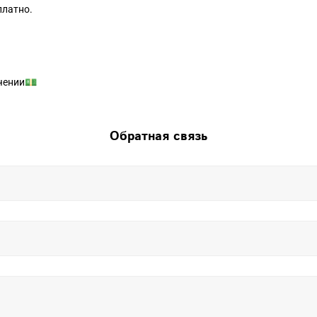
платно.
чении💵
Обратная связь