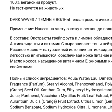
100% веганский продукт.
Не тестируется на животных.
DARK WAVES / ТЕМНЫЕ ВОЛНЫ теплая романтическая 
Применение: Нанеси на чистую кожу и оставь до пол
В составе: Экстракты грейпфрута и лимона обладаю
Антиоксиданты и витамин С выравнивают тон и нейт
Рисовое масло – натуральный источник антиоксидант
легкостью впитываются, обеспечивая коже питание и
Масло кокоса, насыщенное витамином Е, жирными ки
свойствами.
Полный список ингредиентов: Aqua/Water/Eau, Dimethicone, Glycerin, Glyceryl Stearate SE, Butyrospermum Parkii (Shea) Butter, Caprylic/Capric Triglyceride, Cetyl Alcohol,
Fragrance (Parfum), Stearyl Alcohol, Phenoxyethanol, Polyso
(Grape) Seed Oil, Xanthan Gum, Ethylhexyl Hydroxystearat
Juice, Panthenol, Vaccinium Myrtillus Fruit/Leaf Extract
Aurantium Dulcis (Orange) Fruit Extract, Citrus Limon (Le
Sodium Benzoate, Sodium Hydroxide, Citral, Limonene, Li