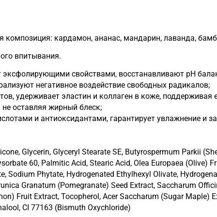
композиция: кардамон, ананас, мандарин, лаванда, бамб
ного впитывания.
т эксфолирующими свойствами, восстанавливают pН балан
рализуют негативное воздействие свободных радикалов;
ов, удерживает эластин и коллаген в коже, поддерживая 
 не оставляя жирный блеск;
слотами и антиоксидантами, гарантирует увлажнение и з
rbate 60, Palmitic Acid, Stearic Acid, Olea Europaea (Olive) Fruit
e, Sodium Phytate, Hydrogenated Ethylhexyl Olivate, Hydrogenat
, Punica Granatum (Pomegranate) Seed Extract, Saccharum Officin
mon) Fruit Extract, Tocopherol, Acer Saccharum (Sugar Maple) Ext
nalool, CI 77163 (Bismuth Oxychloride)