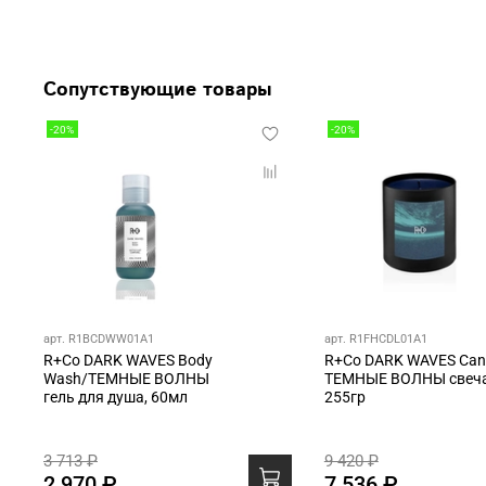
Сопутствующие товары
-20%
-20%
арт. R1BCDWW01A1
арт. R1FHCDL01A1
R+Co DARK WAVES Body
R+Co DARK WAVES Can
Wash/ТЕМНЫЕ ВОЛНЫ
ТЕМНЫЕ ВОЛНЫ свеча
гель для душа, 60мл
255гр
3 713 ₽
9 420 ₽
2 970 ₽
7 536 ₽