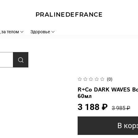
PRALINEDEFRANCE
 за телом
Здоровье
(0)
R+Co DARK WAVES Bo
60мл
3 188 ₽
3 985 ₽
В кор