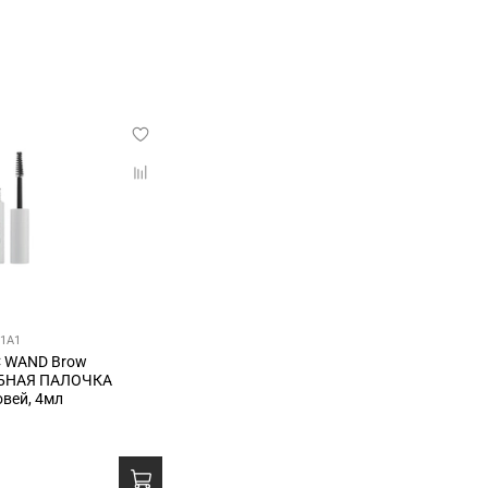
01A1
C WAND Brow
БНАЯ ПАЛОЧКА
овей, 4мл