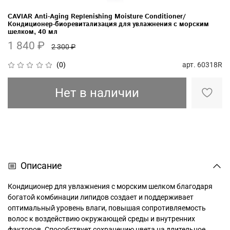
CAVIAR Anti-Aging Replenishing Moisture Conditioner/
Кондиционер-биоревитализация для увлажнения с морским
шелком, 40 мл
1 840 ₽
2 300 ₽
арт.
60318R
(0)
Нет в наличии
Описание
Кондиционер для увлажнения c морским шелком благодаря
богатой̆ комбинации липидов создает и поддерживает
оптимальный̆ уровень влаги, повышая сопротивляемость
волос к воздействию окружающей среды и внутренних
факторов. Способствует сохранению цвета на длительное