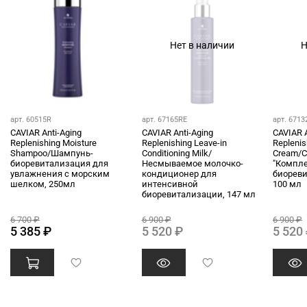
Нет в наличии
Н
арт. 60515R
арт. 67165RE
арт. 6713
CAVIAR Anti-Aging
CAVIAR Anti-Aging
CAVIAR A
Replenishing Moisture
Replenishing Leave-in
Replenis
Shampoo/Шампунь-
Conditioning Milk/
Cream/
биоревитализация для
Несмываемое молочко-
"Компл
увлажнения с морским
кондиционер для
биореви
шелком, 250мл
интенсивной
100 мл
биоревитализации, 147 мл
6 700 ₽
6 900 ₽
6 900 ₽
5 385 ₽
5 520 ₽
5 520