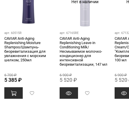
Нет в наличии
Н
арт. 60515R
арт. 67165RE
арт. 6713
CAVIAR Anti-Aging
CAVIAR Anti-Aging
CAVIAR A
Replenishing Moisture
Replenishing Leave-in
Replenis
Shampoo/Шампунь-
Conditioning Milk/
Cream/
биоревитализация для
Несмываемое молочко-
"Компл
увлажнения с морским
кондиционер для
биореви
шелком, 250мл
интенсивной
100 мл
биоревитализации, 147 мл
6 700 ₽
6 900 ₽
6 900 ₽
5 385 ₽
5 520 ₽
5 520