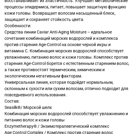
восстанавливает их эластичность. Улучшает метаболические
процессы эпидермиса, питает, повышает защитную функцию
кожи головы. Возвращает волосам насыщенный блеск,
защищает и сохраняет стойкость цвета.
Особенности:
Средства линии Caviar Anti-Aging Moisture – идеальное
сочетание комбинаций морских водорослей и комплекса
против старения Age-Control на основе черной икры и
витамина С. Комбинация морских водорослей способствует
увлажнению, питанию волос и кожи головы. Комплекс против
старения Age-Control борется с естественным старением волос,
а также противостоят термическим, химическим и
экологическим негативным факторам.
Универсальная линия, которая подойдет нормальным,
склонным к сухости или сухим волосам, отлично подходит для
повседневного использования.
Состав:
Seasilk®/ Морской шелк
Комбинация морских водорослей способствует увлажнению и
питанию волос и кожи головы
Enzymetherapy® / Энзимотерапевтический комплекс
Age Control Complex / Комплекс против старения волос